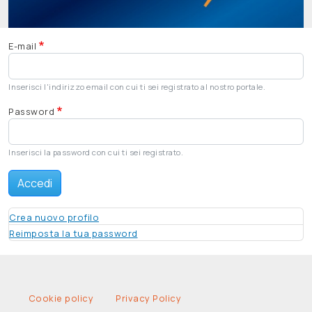
E-mail
Inserisci l'indirizzo email con cui ti sei registrato al nostro portale.
Password
Inserisci la password con cui ti sei registrato.
Accedi
Crea nuovo profilo
Reimposta la tua password
Legal Info
Cookie policy
Privacy Policy