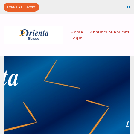
Salta al contenuto principale
IT
TORNA A E-LAVORO
Home
Annunci pubblicati
Login