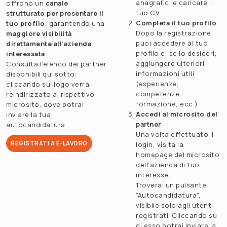
anagrafici e caricare il
offrono un
canale
tuo CV.
strutturato per presentare il
Completa il tuo profilo
tuo profilo
, garantendo una
Dopo la registrazione
maggiore visibilità
puoi accedere al tuo
direttamente all’azienda
profilo e, se lo desideri,
interessata
.
aggiungere ulteriori
Consulta l’elenco dei partner
informazioni utili
disponibili qui sotto:
(esperienze,
cliccando sul logo verrai
competenze,
reindirizzato al rispettivo
formazione, ecc.).
microsito, dove potrai
Accedi al microsito del
inviare la tua
partner
autocandidatura.
Una volta effettuato il
REGISTRATI A E-LAVORO
login, visita la
homepage del microsito
dell’azienda di tuo
interesse.
Troverai un pulsante
“Autocandidatura”,
visibile solo agli utenti
registrati. Cliccando su
di esso potrai inviare la